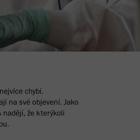
ejvíce chybí.
í na své objevení. Jako
nadějí, že kterýkoli
bu.