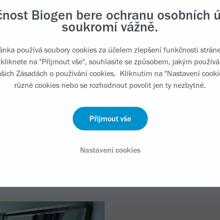
Friedreichova at
čnost Biogen bere ochranu osobních ú
soukromí vážně.
ánka používá soubory cookies za účelem zlepšení funkčnosti stráne
Roztroušená skl
kliknete na "Přijmout vše", souhlasíte se způsobem, jakým použí
ašich Zásadách o používání cookies. Kliknutím na "Nastavení cooki
různé cookies nebo se rozhodnout povolit jen ty nezbytné.
Spinální svalová
Přijmout vše
Nastavení cookies