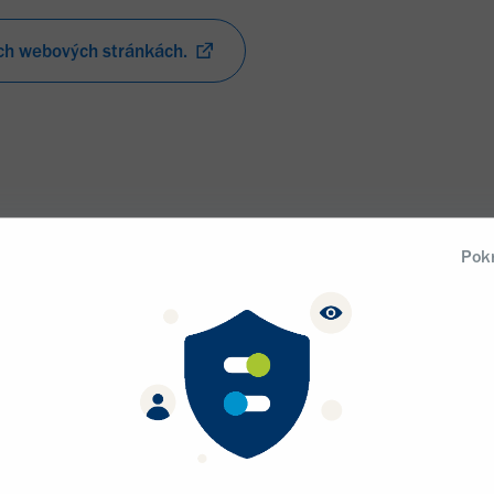
ich webových stránkách.
Pokr
Amyotrofická lat
lou ve
skleróza (ALS)
iogen je
Alzheimerova c
nit životy