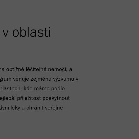
v oblasti
 obtížně léčitelné nemoci, a
ogram věnuje zejména výzkumu v
oblastech, kde máme podle
jlepší příležitost poskytnout
vní léky a chránit veřejné