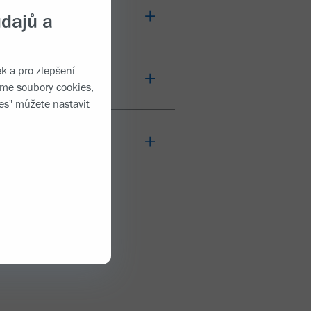
axie (FA)
dajů a
k a pro zlepšení
eróza (RS)
váme
soubory cookies
,
es" můžete nastavit
 atrofie (SMA)