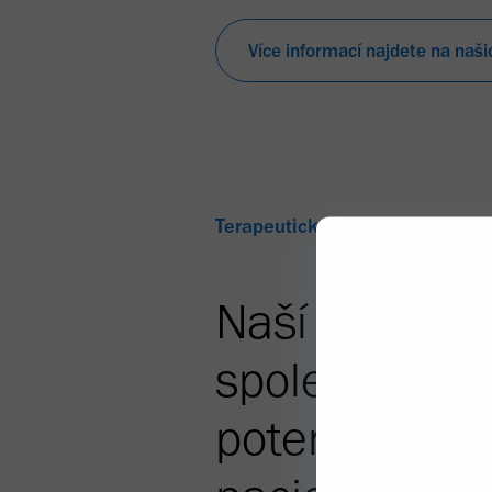
Více informací najdete na naš
Terapeutické oblasti
Naší hnací si
společnosti B
potenciál změ