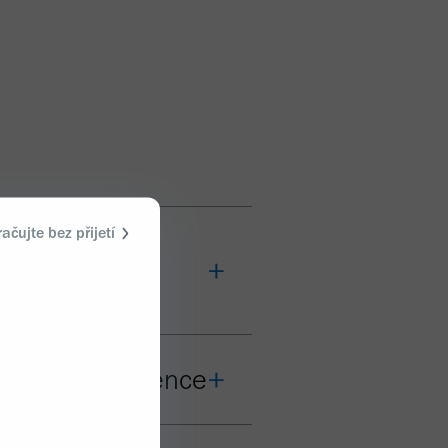
ačujte bez přijetí
erální
horoba a demence