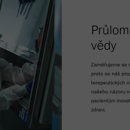
Průlom 
vědy
Zaměřujeme se na
proto se náš pr
terapeutických 
našeho názoru ne
pacientům inovati
zdraví.