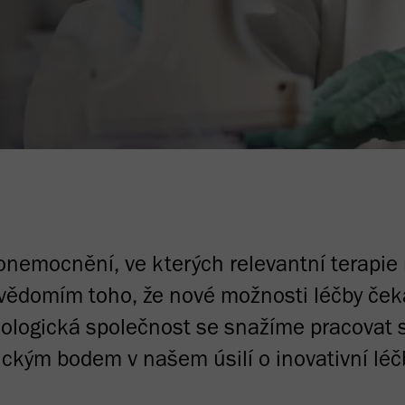
nemocnění, ve kterých relevantní terapie n
ědomím toho, že nové možnosti léčby čekaj
ologická společnost se snažíme pracovat s 
ickým bodem v našem úsilí o inovativní léč