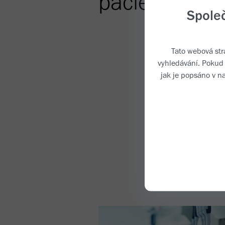
pacientů
Spole
Tato webová str
vyhledávání. Pokud 
jak je popsáno v n